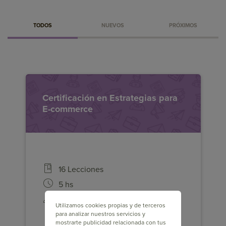
TODOS
NUEVOS
PRÓXIMOS
Certificación en Estrategias para
Logra que la experiencia en tu Tienda
E-commerce
Online sea inmejorable. Transforma
visitantes en clientes para mostrarles
exactamente lo que quieren, en el
momento indicado. ¿Quieres saber más?
¡Comienza ahora!
16 Lecciones
5 hs
742
Utilizamos cookies propias y de terceros
para analizar nuestros servicios y
mostrarte publicidad relacionada con tus