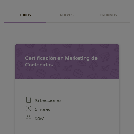
TODOS
NUEVOS
PRÓXIMOS
Certificación en Marketing de
Aprende a captar y fidelizar clientes para
Contenidos
lograr el éxito en tu negocio online con
contenidos relevantes y eficaces.
¡Regístrate gratis!
16 Lecciones
5 horas
1297