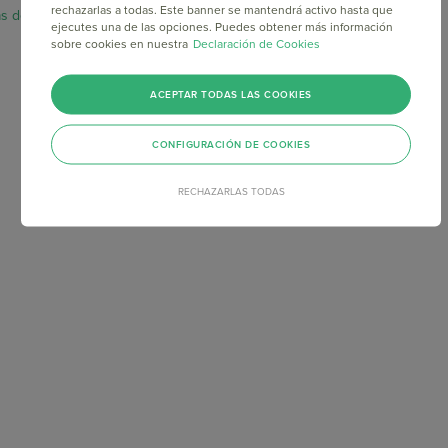
rechazarlas a todas. Este banner se mantendrá activo hasta que
as de privacidad y legales.
ejecutes una de las opciones. Puedes obtener más información
sobre cookies en nuestra
Declaración de Cookies
ACEPTAR TODAS LAS COOKIES
CONFIGURACIÓN DE COOKIES
RECHAZARLAS TODAS