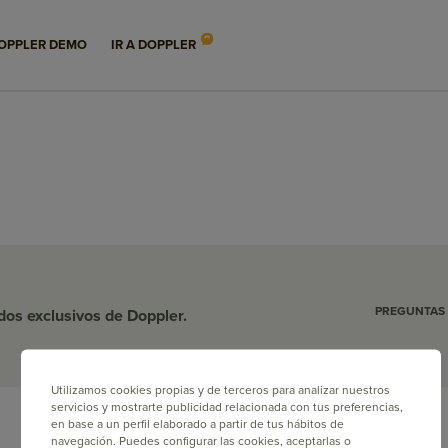
 complemento de tu
OPPLER DEMO
IR A DOPPLER
PREGUNTAS
idos exclusivos de Doppler.
Utilizamos cookies propias y de terceros para analizar nuestros
servicios y mostrarte publicidad relacionada con tus preferencias,
en base a un perfil elaborado a partir de tus hábitos de
navegación. Puedes configurar las cookies, aceptarlas o