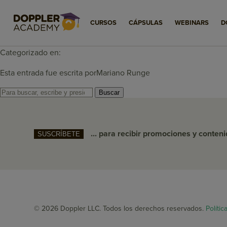
Branding: ¿Cómo po
CURSOS
CÁPSULAS
WEBINARS
D
febrero 24, 2021 2:31 pm
Publicado por
Mariano Runge
Categorizado en:
Esta entrada fue escrita porMariano Runge
Buscar
... para recibir promociones y conten
SUSCRÍBETE
© 2026 Doppler LLC. Todos los derechos reservados.
Polític