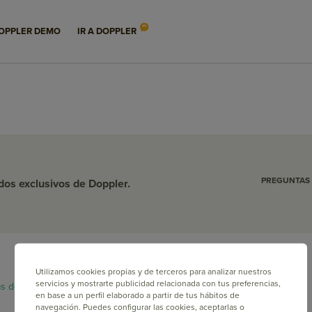
sicionar tu Marca?
OPPLER DEMO
IR A DOPPLER
PREGUNTAS
idos exclusivos de Doppler.
Utilizamos cookies propias y de terceros para analizar nuestros
servicios y mostrarte publicidad relacionada con tus preferencias,
as de privacidad y legales.
en base a un perfil elaborado a partir de tus hábitos de
navegación. Puedes configurar las cookies, aceptarlas o