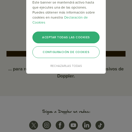
Este banner se mantendrá activo hasta
CONOCE DOPPLER
que ejecutes una de las opciones.
Puedes obtener más información sobre
RECURSOS DE MARKETING
cookies en nuestra
Declaración de
Cookies
BLOG
HELP
ACEPTAR TODAS LAS COOKIES
CONFIGURACIÓN DE COOKIES
SUSCRÍBETE
RECHAZARLAS TODAS
... para recibir promociones y contenidos exclusivos de
Doppler.
Sigue a Doppler en redes: