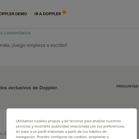
dedoppleradmin
OPPLER DEMO
IR A DOPPLER
us comentarios
rala, ¡luego empieza a escribir!
PREGUNTAS
idos exclusivos de Doppler.
Utilizamos cookies propias y de terceros para analizar nuestros
servicios y mostrarte publicidad relacionada con tus preferencias,
en base a un perfil elaborado a partir de tus hábitos de
as de privacidad y legales.
navegación. Puedes configurar las cookies, aceptarlas o