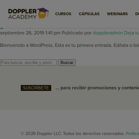
Archivos de autor 
CURSOS
CÁPSULAS
WEBINARS
D
¡Hola, mundo!
septiembre 26, 2019 1:41 pm
Publicado por
doppleradmin
Deja t
Bienvenido a WordPress. Esta es tu primera entrada. Edítala o bór
Buscar
... para recibir promociones y conten
SUSCRÍBETE
© 2026 Doppler LLC. Todos los derechos reservados.
Polític