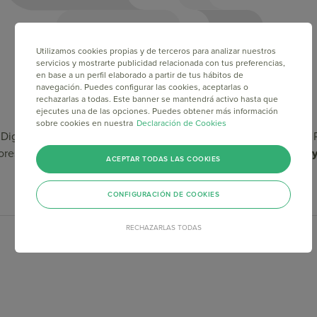
Utilizamos cookies propias y de terceros para analizar nuestros
servicios y mostrarte publicidad relacionada con tus preferencias,
en base a un perfil elaborado a partir de tus hábitos de
navegación. Puedes configurar las cookies, aceptarlas o
rechazarlas a todas. Este banner se mantendrá activo hasta que
ejecutes una de las opciones. Puedes obtener más información
sobre cookies en nuestra
Declaración de Cookies
igital y Director en LimaTech, para profundizar las claves de l
dores en todo el mundo,
TikTok aporta creatividad, viralización
ACEPTAR TODAS LAS COOKIES
CONFIGURACIÓN DE COOKIES
RECHAZARLAS TODAS