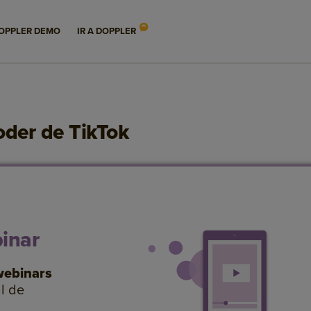
OPPLER DEMO
IR A DOPPLER
oder de TikTok
binar
webinars
l de