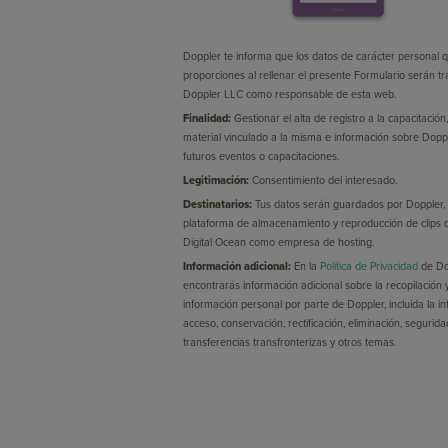
Doppler te informa que los datos de carácter personal 
proporciones al rellenar el presente Formulario serán t
Doppler LLC como responsable de esta web.
Finalidad:
Gestionar el alta de registro a la capacitación
material vinculado a la misma e información sobre Dopp
futuros eventos o capacitaciones.
Legitimación:
Consentimiento del interesado.
Destinatarios:
Tus datos serán guardados por Doppler
plataforma de almacenamiento y reproducción de clips 
Digital Ocean como empresa de hosting.
Información adicional:
En la
Política de Privacidad
de Do
encontrarás información adicional sobre la recopilación 
información personal por parte de Doppler, incluida la i
acceso, conservación, rectificación, eliminación, segurida
transferencias transfronterizas y otros temas.