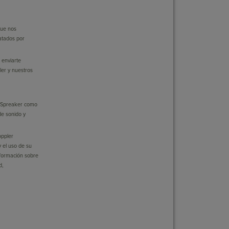
que nos
ratados por
, enviarte
ler y nuestros
, Spreaker como
de sonido y
ppler
y el uso de su
nformación sobre
d,