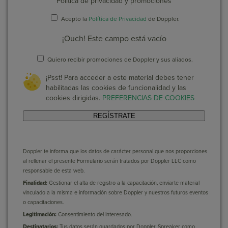
Politica de privacidad y promociones
Acepto la
Política de Privacidad
de Doppler.
¡Ouch! Este campo está vacío
Quiero recibir promociones de Doppler y sus aliados.
¡Psst! Para acceder a este material debes tener
habilitadas las cookies de funcionalidad y las
cookies dirigidas.
PREFERENCIAS DE COOKIES
REGÍSTRATE
Doppler te informa que los datos de carácter personal que nos proporciones
al rellenar el presente Formulario serán tratados por Doppler LLC como
responsable de esta web.
Finalidad:
Gestionar el alta de registro a la capacitación, enviarte material
vinculado a la misma e información sobre Doppler y nuestros futuros eventos
o capacitaciones.
Legitimación:
Consentimiento del interesado.
Destinatarios:
Tus datos serán guardados por Doppler, Spreaker como