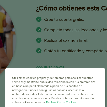
¿Cómo obtienes esta Cer
Crea tu cuenta gratis.
Completa todas las lecciones y l
Realiza el examen final.
Obtén tu certificado y compártelo
COMIENZA GRATIS
Utilizamos cookies propias y de terceros para analizar nuestros
servicios y mostrarte publicidad relacionada con tus preferencias,
en base a un perfil elaborado a partir de tus hábitos de
navegación. Puedes configurar las cookies, aceptarlas o
rechazarlas a todas. Este banner se mantendrá activo hasta que
ejecutes una de las opciones. Puedes obtener más información
sobre cookies en nuestra
Declaración de Cookies