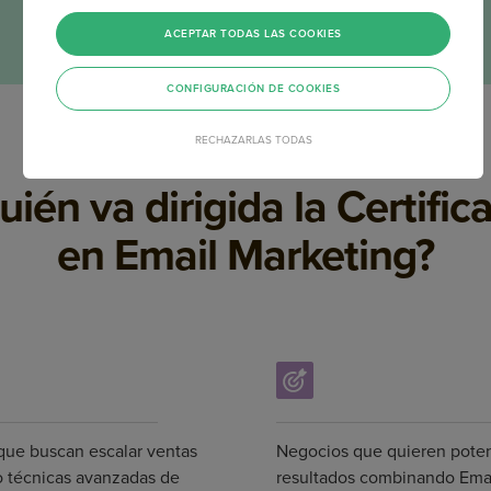
ACEPTAR TODAS LAS COOKIES
CONFIGURACIÓN DE COOKIES
RECHAZARLAS TODAS
uién va dirigida la Certific
en Email Marketing?
 que buscan escalar ventas
Negocios que quieren poten
o técnicas avanzadas de
resultados combinando Emai