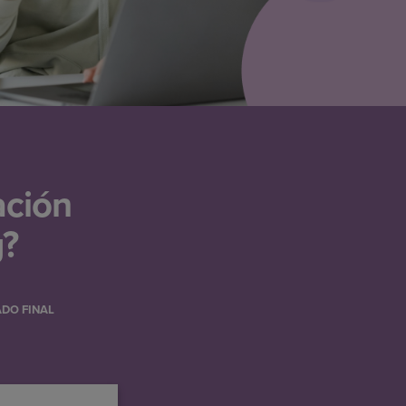
ación
g?
ADO FINAL