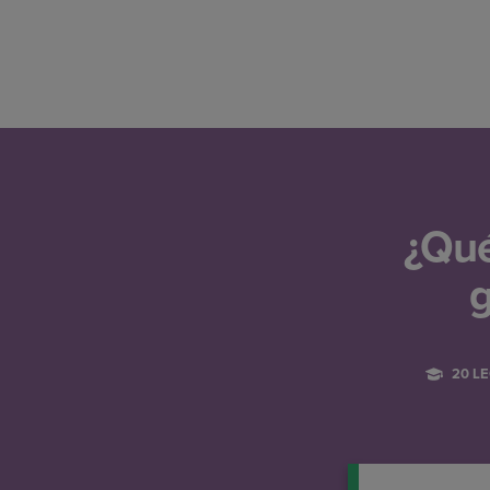
¿Qué
g
20 L