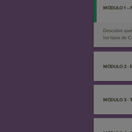
MÓDULO 1 – F
Descubre qué 
los tipos de C
MÓDULO 2 - Es
MÓDULO 3 - Té