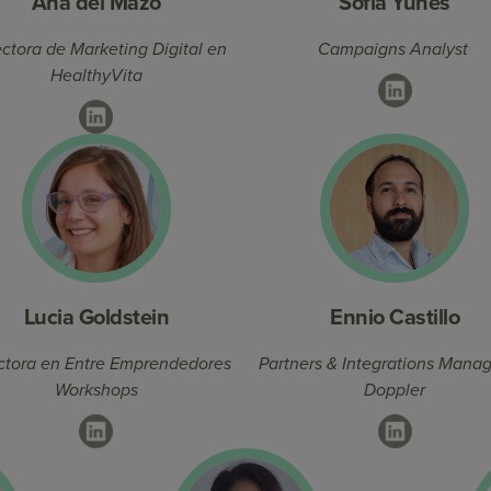
Ana del Mazo
Sofia Yunes
ctora de Marketing Digital en
Campaigns Analyst
HealthyVita
LinkedIn
LinkedIn
Lucia Goldstein
Ennio Castillo
ctora en Entre Emprendedores
Partners & Integrations Mana
Workshops
Doppler
LinkedIn
LinkedIn