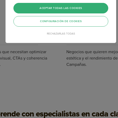
en Email Marketing?
ACEPTAR TODAS LAS COOKIES
CONFIGURACIÓN DE COOKIES
RECHAZARLAS TODAS
s que necesitan optimizar
Negocios que quieren mejor
 visual, CTAs y coherencia
estética y el rendimiento de
.
Campañas.
rende con especialistas en cada cl