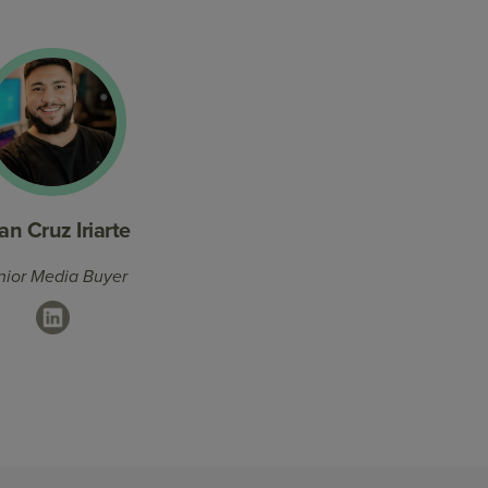
an Cruz Iriarte
nior Media Buyer
LinkedIn