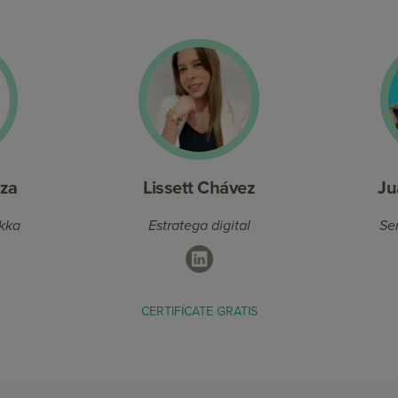
za
Lissett Chávez
Ju
kka
Estratega digital
Se
In
LinkedIn
CERTIFÍCATE GRATIS