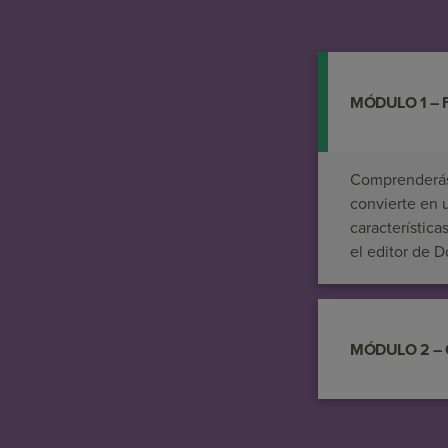
MÓDULO 1 – Fu
Comprenderás 
convierte en u
característica
el editor de D
MÓDULO 2 – Op