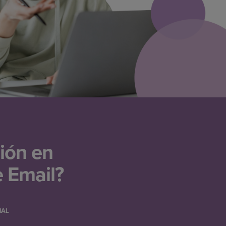
ción en
e Email?
NAL