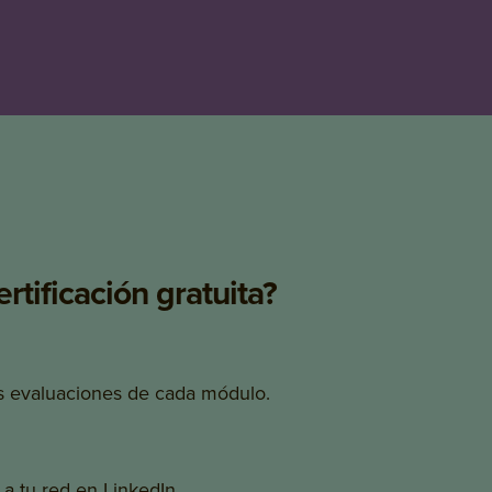
tificación gratuita?
as evaluaciones de cada módulo.
 a tu red en LinkedIn.