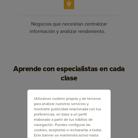
Negocios que necesitan centralizar
información y analizar rendimiento.
Aprende con especialistas en cada
clase
Utilizamos cookies propias y de terceros
para analizar nuestros servicios y
mostrarte publicidad relacionada con tus
preferencias, en base a un perfil
elaborado a partir de tus hábitos de
navegación. Puedes configurar las
cookies, aceptarlas o rechazarlas a todas.
Este banner se mantendrá activo hasta