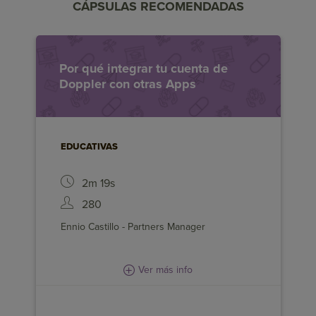
CÁPSULAS RECOMENDADAS
Por qué integrar tu cuenta de
EN ESTA CÁPSULA APRENDERÁS A:
Doppler con otras Apps
Define qué aplicaciones convienen para
tu negocio
Comprueba el poder de la
EDUCATIVAS
omnicanalidad digital
2m 19s
Brinda una experiencia integral a tus
usuarios
280
Ennio Castillo - Partners Manager
Ver más info