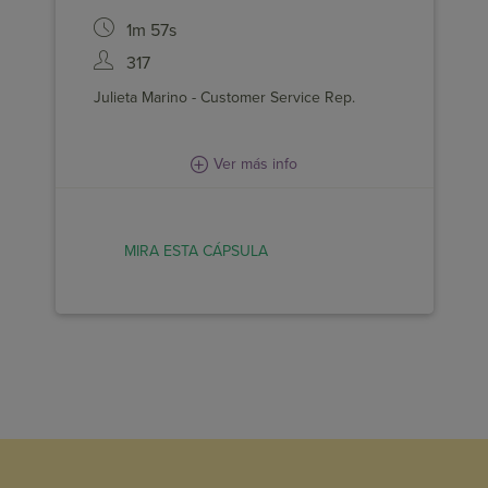
1m 57s
Descubre flujos automatizados según
tus objetivos
317
Julieta Marino - Customer Service Rep.
Ver más info
MIRA ESTA CÁPSULA
MIRA ESTA CÁPSULA